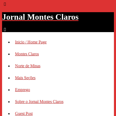
Jornal Montes Claros
Inicio / Home Page
Montes Claros
Norte de Minas
Mais Seções
Emprego
Sobre o Jornal Montes Claros
Guest Post