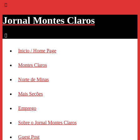
Jornal Montes Claros
Inicio / Home Page
Montes Claros
Norte de Minas
Mais Seções
Emprego
Sobre o Jornal Montes Claros
Guest Post