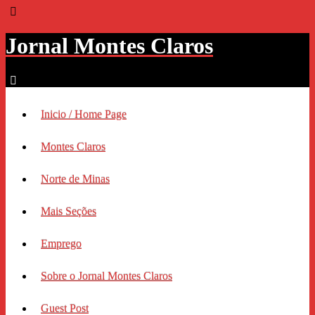
Jornal Montes Claros
Inicio / Home Page
Montes Claros
Norte de Minas
Mais Seções
Emprego
Sobre o Jornal Montes Claros
Guest Post