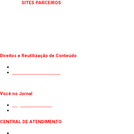
SITES PARCEIROS
Direitos e Reutilização de Conteúdo
Termos de uso do Site
Politica de Privacidade
Você no Jornal
Sugestão de Pauta
Guest Post
CENTRAL DE ATENDIMENTO
Quem somos