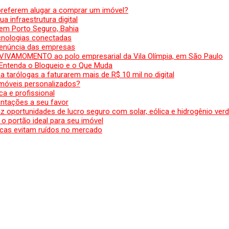
preferem alugar a comprar um imóvel?
a infraestrutura digital
em Porto Seguro, Bahia
ecnologias conectadas
denúncia das empresas
 VIVAMOMENTO ao polo empresarial da Vila Olímpia, em São Paulo
 Entenda o Bloqueio e o Que Muda
 tarólogas a faturarem mais de R$ 10 mil no digital
 móveis personalizados?
a e profissional
ntações a seu favor
az oportunidades de lucro seguro com solar, eólica e hidrogênio ver
 o portão ideal para seu imóvel
cas evitam ruídos no mercado