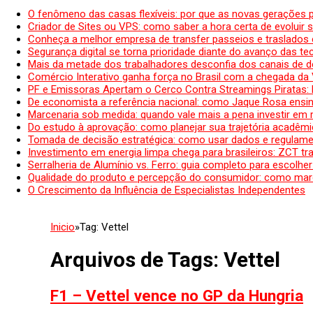
O fenômeno das casas flexíveis: por que as novas gerações 
Criador de Sites ou VPS: como saber a hora certa de evoluir su
Conheça a melhor empresa de transfer passeios e traslados 
Segurança digital se torna prioridade diante do avanço das t
Mais da metade dos trabalhadores desconfia dos canais de 
Comércio Interativo ganha força no Brasil com a chegada da
PF e Emissoras Apertam o Cerco Contra Streamings Piratas:
De economista a referência nacional: como Jaque Rosa ensina
Marcenaria sob medida: quando vale mais a pena investir em
Do estudo à aprovação: como planejar sua trajetória acadêmic
Tomada de decisão estratégica: como usar dados e regulame
Investimento em energia limpa chega para brasileiros: ZCT tr
Serralheria de Alumínio vs. Ferro: guia completo para escolher
Qualidade do produto e percepção do consumidor: como mar
O Crescimento da Influência de Especialistas Independentes
Inicio
»
Tag:
Vettel
Arquivos de Tags:
Vettel
F1 – Vettel vence no GP da Hungria