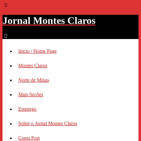
Jornal Montes Claros
Inicio / Home Page
Montes Claros
Norte de Minas
Mais Seções
Emprego
Sobre o Jornal Montes Claros
Guest Post