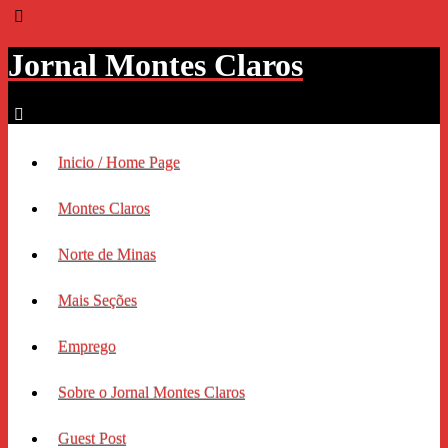
Jornal Montes Claros
Inicio / Home Page
Montes Claros
Norte de Minas
Mais Seções
Emprego
Sobre o Jornal Montes Claros
Guest Post