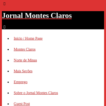
Jornal Montes Claros
Inicio / Home Page
Montes Claros
Norte de Minas
Mais Seções
Emprego
Sobre o Jornal Montes Claros
Guest Post