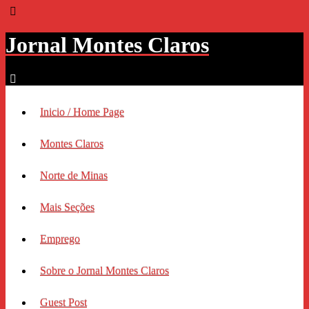
Jornal Montes Claros
Inicio / Home Page
Montes Claros
Norte de Minas
Mais Seções
Emprego
Sobre o Jornal Montes Claros
Guest Post