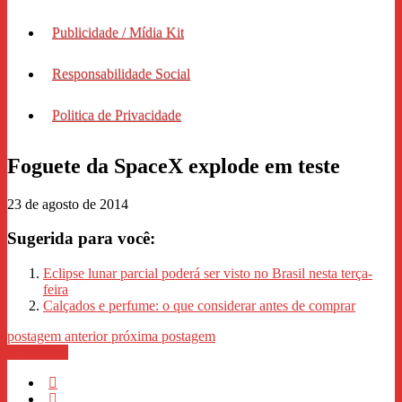
Publicidade / Mídia Kit
Responsabilidade Social
Politica de Privacidade
Foguete da SpaceX explode em teste
23 de agosto de 2014
Sugerida para você:
Eclipse lunar parcial poderá ser visto no Brasil nesta terça-
feira
Calçados e perfume: o que considerar antes de comprar
postagem anterior
próxima postagem
WhastApp