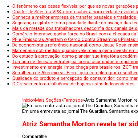
O fenômeno das casas flexíveis: por que as novas gerações 
Criador de Sites ou VPS: como saber a hora certa de evoluir su
Conheça a melhor empresa de transfer passeios e traslados 
Segurança digital se torna prioridade diante do avanço das t
Mais da metade dos trabalhadores desconfia dos canais de 
Comércio Interativo ganha força no Brasil com a chegada da
PF e Emissoras Apertam o Cerco Contra Streamings Piratas:
De economista a referência nacional: como Jaque Rosa ensina
Marcenaria sob medida: quando vale mais a pena investir em
Do estudo à aprovação: como planejar sua trajetória acadêmic
Tomada de decisão estratégica: como usar dados e regulame
Investimento em energia limpa chega para brasileiros: ZCT tr
Serralheria de Alumínio vs. Ferro: guia completo para escolher
Qualidade do produto e percepção do consumidor: como mar
O Crescimento da Influência de Especialistas Independentes
Inicio
»
Mais Seções
»
Famosos
»
Atriz Samantha Morton re
Em uma entrevista ao jornal The Guardian, Samantha expl
Atriz Samantha Morton revela ter s
Compartilhe