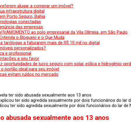
preferem alugar a comprar um imóvel?
a infraestrutura digital
em Porto Seguro, Bahia
ecnologias conectadas
denúncia das empresas
 VIVAMOMENTO ao polo empresarial da Vila Olímpia, em São Paulo
 Entenda o Bloqueio e o Que Muda
 tarólogas a faturarem mais de R$ 10 mil no digital
 móveis personalizados?
a e profissional
ntações a seu favor
az oportunidades de lucro seguro com solar, eólica e hidrogênio ver
 o portão ideal para seu imóvel
cas evitam ruídos no mercado
vela ter sido abusada sexualmente aos 13 anos
icou ter sido agredida sexualmente por dois funcionários do lar de 
ido abusada sexualmente aos 13 anos