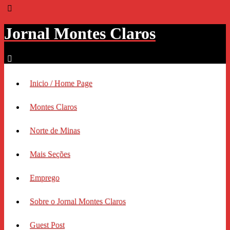
Jornal Montes Claros
Inicio / Home Page
Montes Claros
Norte de Minas
Mais Seções
Emprego
Sobre o Jornal Montes Claros
Guest Post