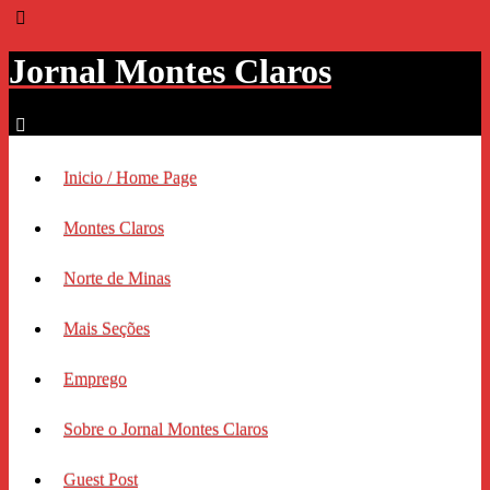
Jornal Montes Claros
Inicio / Home Page
Montes Claros
Norte de Minas
Mais Seções
Emprego
Sobre o Jornal Montes Claros
Guest Post