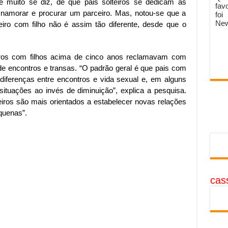
e muito se diz, de que pais solteiros se dedicam às
fav
 namorar e procurar um parceiro. Mas, notou-se que a
foi
New
eiro com filho não é assim tão diferente, desde que o
eiros com filhos acima de cinco anos reclamavam com
e encontros e transas. “O padrão geral é que pais com
iferenças entre encontros e vida sexual e, em alguns
tuações ao invés de diminuição”, explica a pesquisa.
eiros são mais orientados a estabelecer novas relações
quenas”.
cass