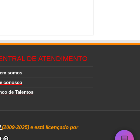
ENTRAL DE ATENDIMENTO
em somos
le conosco
nco de Talentos
i
(2009-2025) e está licençado por
💬
💬