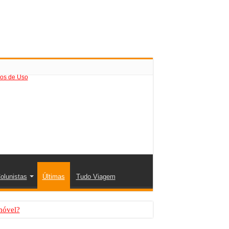
os de Uso
olunistas
Últimas
Tudo Viagem
móvel?