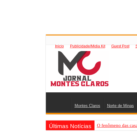
Inicio
Publicidade/Midia Kit
Guest Post
Montes Claros
Norte de Minas
Últimas Notícias
O fenômeno das casas
Criador de Sites ou V