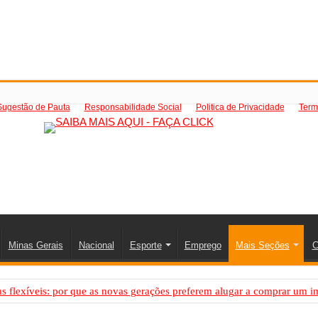
Sugestão de Pauta
Responsabilidade Social
Politica de Privacidade
Term
Minas Gerais
Nacional
Esporte
Emprego
Mais Seções
C
 flexíveis: por que as novas gerações preferem alugar a comprar um i
PS: como saber a hora certa de evoluir sua infraestrutura digital