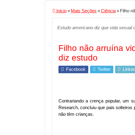
Conheça a melhor emp
Inicio
»
Mais Seções
»
Ciência
»
Filho nã
Segurança digital se
Estudo americano diz que vida sexual d
Mais da metade dos t
Comércio Interativo
Filho não arruína vi
PF e Emissoras Aper
diz estudo
De economista a refe
Marcenaria sob medi
Facebook
Twitter
Linked
Do estudo à aprovaçã
Tomada de decisão es
Investimento em ener
Contrariando a crença popular, um s
Research, concluiu que pais solteiro
Serralheria de Alumí
não têm crianças.
Qualidade do produt
O Crescimento da Inf