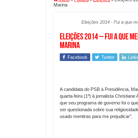
Marina
Segurança digital se torna
Mais da metade dos trabal
Eleições 2014 - Fui a que m
Comércio Interativo ganh
Eleições 2014 – Fui a que m
PF e Emissoras Apertam o 
Marina
De economista a referência
Facebook
Twitter
Link
Marcenaria sob medida: qu
Do estudo à aprovação: com
Tomada de decisão estraté
Investimento em energia li
A candidata do PSB à Presidência, Mar
quarta-feira (1º) à jornalista Christia
Serralheria de Alumínio vs
que seu programa de governo foi o que
Qualidade do produto e p
ser questionada sobre sua religiosidad
usado mentiras para me prejudicar”.
O Crescimento da Influênc