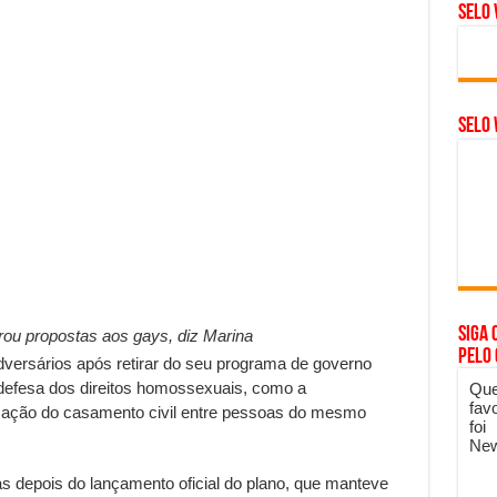
Selo 
SELO 
Siga 
rou propostas aos gays, diz Marina
pelo
dversários após retirar do seu programa de governo
 defesa dos direitos homossexuais, como a
Que
fav
ização do casamento civil entre pessoas do mesmo
foi
New
as depois do lançamento oficial do plano, que manteve