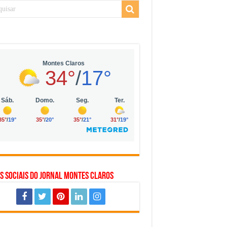
 da Vila Olímpia, em São Paulo
 mil no digital
 solar, eólica e hidrogênio verde
s Sociais do Jornal Montes Claros