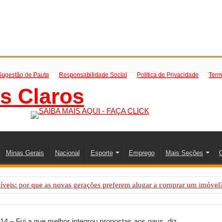
Sugestão de Pauta
Responsabilidade Social
Politica de Privacidade
Term
Minas Gerais
Nacional
Esporte
Emprego
Mais Seções
C
íveis: por que as novas gerações preferem alugar a comprar um imóvel
mo saber a hora certa de evoluir sua infraestrutura digital
de transfer passeios e traslados em Porto Seguro, Bahia
14 – Fui a que melhor integrou propostas aos gays, diz