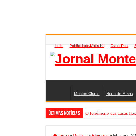
Inicio
Publicidade/Midia Kit
Guest Post
Montes Claros
Norte de Minas
Últimas Notícias
O fenômeno das casas flex
Criador de Sites ou VPS: co
Conheça a melhor empresa 
Inicio
»
Política
»
Eleições
»
Eleições 20