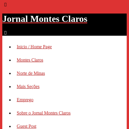
Jornal Montes Claros
Inicio / Home Page
Montes Claros
Norte de Minas
Mais Seções
Emprego
Sobre o Jornal Montes Claros
Guest Post