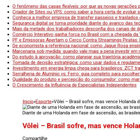
O fenômeno das casas flexíveis: por que as novas gerações 
Criador de Sites ou VPS: como saber a hora certa de evoluir su
Conheça a melhor empresa de transfer passeios e traslados 
Segurança digital se torna prioridade diante do avanço das t
Mais da metade dos trabalhadores desconfia dos canais de 
Comércio Interativo ganha força no Brasil com a chegada da
PF e Emissoras Apertam o Cerco Contra Streamings Piratas:
De economista a referência nacional: como Jaque Rosa ensina
Marcenaria sob medida: quando vale mais a pena investir em
Do estudo à aprovação: como planejar sua trajetória acadêmic
Tomada de decisão estratégica: como usar dados e regulame
Investimento em energia limpa chega para brasileiros: ZCT tr
Serralheria de Alumínio vs. Ferro: guia completo para escolher
Qualidade do produto e percepção do consumidor: como mar
O Crescimento da Influência de Especialistas Independentes
Inicio
»
Esporte
»
Vôlei – Brasil sofre, mas vence Holanda d
Diante de uma Holanda em fase de ascensão, as brasileira
Vôlei – Brasil sofre, mas vence Hola
Compartilhe