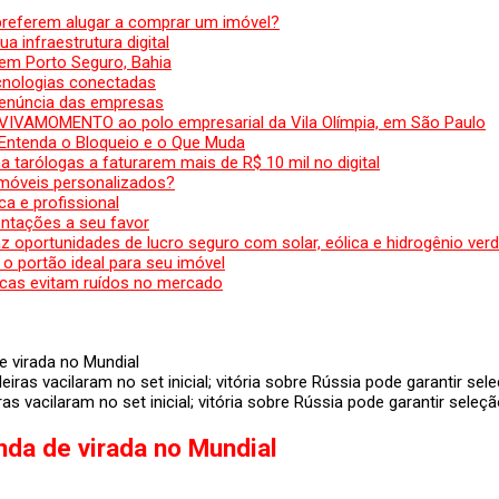
preferem alugar a comprar um imóvel?
a infraestrutura digital
em Porto Seguro, Bahia
ecnologias conectadas
denúncia das empresas
 VIVAMOMENTO ao polo empresarial da Vila Olímpia, em São Paulo
 Entenda o Bloqueio e o Que Muda
 tarólogas a faturarem mais de R$ 10 mil no digital
 móveis personalizados?
a e profissional
ntações a seu favor
az oportunidades de lucro seguro com solar, eólica e hidrogênio ver
 o portão ideal para seu imóvel
cas evitam ruídos no mercado
e virada no Mundial
s vacilaram no set inicial; vitória sobre Rússia pode garantir seleç
nda de virada no Mundial