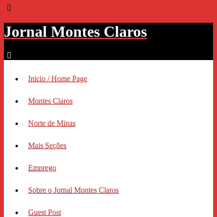
Jornal Montes Claros
Inicio / Home Page
Montes Claros
Norte de Minas
Mais Seções
Emprego
Sobre o Jornal Montes Claros
Guest Post