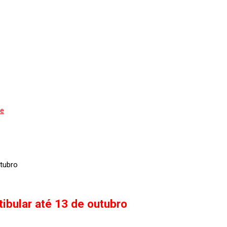
de
utubro
ibular até 13 de outubro