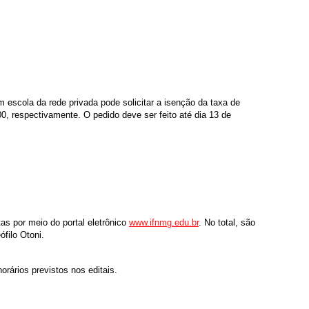
 escola da rede privada pode solicitar a isenção da taxa de
0, respectivamente. O pedido deve ser feito até dia 13 de
as por meio do portal eletrônico
www.ifnmg.edu.br
. No total, são
filo Otoni.
orários previstos nos editais.