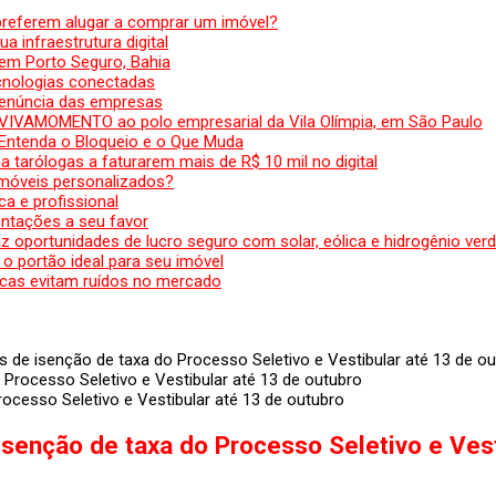
preferem alugar a comprar um imóvel?
a infraestrutura digital
em Porto Seguro, Bahia
ecnologias conectadas
denúncia das empresas
 VIVAMOMENTO ao polo empresarial da Vila Olímpia, em São Paulo
 Entenda o Bloqueio e o Que Muda
 tarólogas a faturarem mais de R$ 10 mil no digital
 móveis personalizados?
a e profissional
ntações a seu favor
az oportunidades de lucro seguro com solar, eólica e hidrogênio ver
 o portão ideal para seu imóvel
cas evitam ruídos no mercado
de isenção de taxa do Processo Seletivo e Vestibular até 13 de o
ocesso Seletivo e Vestibular até 13 de outubro
senção de taxa do Processo Seletivo e Vest