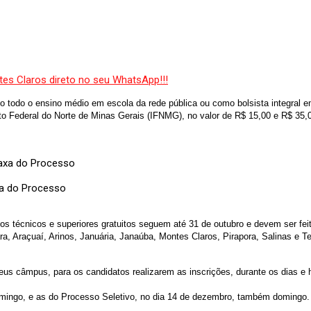
o todo o ensino médio em escola da rede pública ou como bolsista integral em
tuto Federal do Norte de Minas Gerais (IFNMG), no valor de R$ 15,00 e R$ 35,0
xa do Processo
s técnicos e superiores gratuitos seguem até 31 de outubro e devem ser feit
 Araçuaí, Arinos, Januária, Janaúba, Montes Claros, Pirapora, Salinas e Teó
eus câmpus, para os candidatos realizarem as inscrições, durante os dias e h
omingo, e as do Processo Seletivo, no dia 14 de dezembro, também domingo.