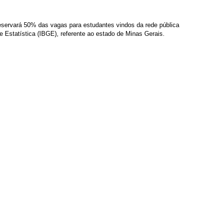
eserv
ará 50% das vagas para estudantes vindos da r
ede pública
e Estatística (IBGE), referente ao estado de Minas Gerais.