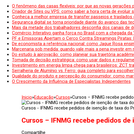
O fenômeno das casas flexíveis: por que as novas gerações 
Criador de Sites ou VPS: como saber a hora certa de evoluir su
Conheça a melhor empresa de transfer passeios e traslados 
Segurança digital se torna prioridade diante do avanço das t
Mais da metade dos trabalhadores desconfia dos canais de 
Comércio Interativo ganha força no Brasil com a chegada da
PF e Emissoras Apertam o Cerco Contra Streamings Piratas:
De economista a referência nacional: como Jaque Rosa ensina
Marcenaria sob medida: quando vale mais a pena investir em
Do estudo à aprovação: como planejar sua trajetória acadêmic
Tomada de decisão estratégica: como usar dados e regulame
Investimento em energia limpa chega para brasileiros: ZCT tr
Serralheria de Alumínio vs. Ferro: guia completo para escolher
Qualidade do produto e percepção do consumidor: como mar
O Crescimento da Influência de Especialistas Independentes
Inicio
»
Educação
»
Cursos
»
Cursos – IFNMG recebe pedidos 
Cursos - IFNMG recebe pedidos de isenção de taxa do Pr
Cursos – IFNMG recebe pedidos de i
Compartilhe