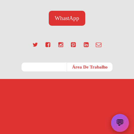
WhastApp
Móvel
Área De Trabalho
💬