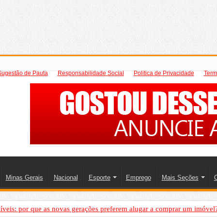
Sugestão de Pauta
Responsabilidade Social
Politica de Privacidade
Term
Minas Gerais
Nacional
Esporte
Emprego
Mais Seções
C
íveis: por que as novas gerações preferem alugar a comprar um imóvel