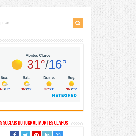
 da Vila Olímpia, em São Paulo
 mil no digital
 solar, eólica e hidrogênio verde
s Sociais do Jornal Montes Claros