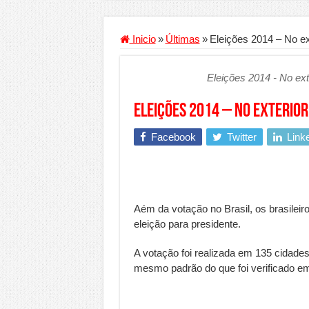
Criador de Sites ou VPS: co
Conheça a melhor empresa 
Inicio
»
Últimas
»
Eleições 2014 – No ext
Segurança digital se torna
Eleições 2014 - No exte
Mais da metade dos trabal
Comércio Interativo ganh
Eleições 2014 – No exterior,
PF e Emissoras Apertam o 
Facebook
Twitter
Link
De economista a referência
Marcenaria sob medida: qu
Do estudo à aprovação: com
Aém da votação no Brasil, os brasilei
Tomada de decisão estraté
eleição para presidente.
Investimento em energia li
A votação foi realizada em 135 cidade
Serralheria de Alumínio vs
mesmo padrão do que foi verificado em 
Qualidade do produto e p
O Crescimento da Influênc