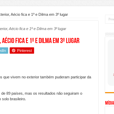
mo saber a hora certa de evoluir sua infraestrutura digital
de transfer passeios e traslados em Porto Seguro, Bahia
erior, Aécio fica e 1º e Dilma em 3º lugar
 prioridade diante do avanço das tecnologias conectadas
rior, Aécio fica e 1º e Dilma em 3º lugar
hadores desconfia dos canais de denúncia das empresas
a força no Brasil com a chegada da VIVAMOMENTO ao polo empresarial
 Aécio fica e 1º e Dilma em 3º lugar
Cerco Contra Streamings Piratas: Entenda o Bloqueio e o Que Muda
edIn
Pinterest
 nacional: como Jaque Rosa ensina tarólogas a faturarem mais de R$ 10
ando vale mais a pena investir em móveis personalizados?
o planejar sua trajetória acadêmica e profissional
ros que vivem no exterior também puderam participar da
gica: como usar dados e regulamentações a seu favor
mpa chega para brasileiros: ZCT traz oportunidades de lucro seguro com
s de 89 países, mas os resultados não seguiram o
. Ferro: guia completo para escolher o portão ideal para seu imóvel
solo brasileiro.
Mídia
ercepção do consumidor: como marcas evitam ruídos no mercado
ia de Especialistas Independentes