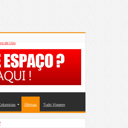
os de Uso
olunistas
Últimas
Tudo Viagem
?