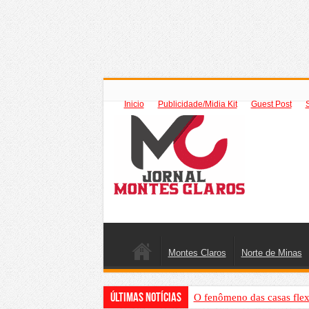
Inicio
Publicidade/Midia Kit
Guest Post
Montes Claros
Norte de Minas
Últimas Notícias
O fenômeno das casas flex