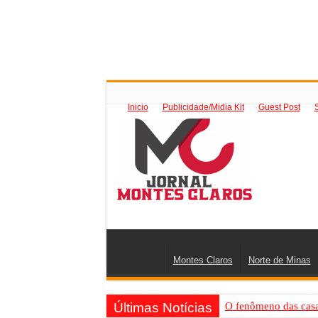
Inicio
Publicidade/Midia Kit
Guest Post
Montes Claros
Norte de Minas
Últimas Notícias
O fenômeno das casas