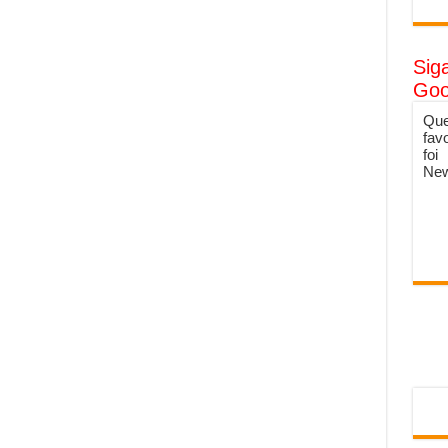
Sig
Goo
Que
fav
foi
New