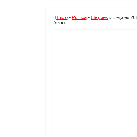
Criador de Sites ou V
Conheça a melhor emp
Inicio
»
Política
»
Eleições
»
Eleições 201
Aécio
Segurança digital se
Mais da metade dos t
Comércio Interativo
PF e Emissoras Aper
De economista a refe
Marcenaria sob medi
Do estudo à aprovaçã
Tomada de decisão es
Investimento em ener
Serralheria de Alumí
Qualidade do produt
O Crescimento da Inf