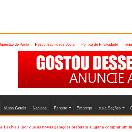
Sugestão de Pauta
Responsabilidade Social
Politica de Privacidade
Term
Minas Gerais
Nacional
Esporte
Emprego
Mais Seções
C
 flexíveis: por que as novas gerações preferem alugar a comprar um i