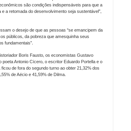
 econômicos são condições indispensáveis para que a
a e a retomada do desenvolvimento seja sustentável”,
ressam o desejo de que as pessoas “se emancipem da
viços públicos, da pobreza que amesquinha seus
tos fundamentais”.
storiador Boris Fausto, os economistas Gustavo
poeta Antonio Cícero, o escritor Eduardo Portella e o
 ficou de fora do segundo turno ao obter 21,32% dos
3,55% de Aécio e 41,59% de Dilma.