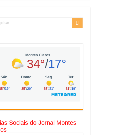
sarial da Vila Olímpia, em São Paulo
uda
R$ 10 mil no digital
o com solar, eólica e hidrogênio verde
l
ias Sociais do Jornal Montes
ros