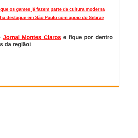
 que os games já fazem parte da cultura moderna
nha destaque em São Paulo com apoio do Sebrae
o
Jornal Montes Claros
e fique por dentro
s da região!