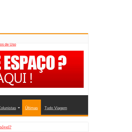
os de Uso
olunistas
Últimas
Tudo Viagem
móvel?