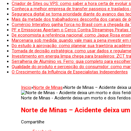
Criador de Sites ou VPS: como saber a hora certa de evoluir su
Conheça a melhor empresa de transfer passeios e traslados 
Segurança digital se torna prioridade diante do avanço das t
Mais da metade dos trabalhadores desconfia dos canais de 
Comércio Interativo ganha força no Brasil com a chegada da
PF e Emissoras Apertam o Cerco Contra Streamings Piratas:
De economista a referência nacional: como Jaque Rosa ensina
Marcenaria sob medida: quando vale mais a pena investir em
Do estudo à aprovação: como planejar sua trajetória acadêmic
Tomada de decisão estratégica: como usar dados e regulame
Investimento em energia limpa chega para brasileiros: ZCT tr
Serralheria de Alumínio vs. Ferro: guia completo para escolher
Qualidade do produto e percepção do consumidor: como mar
O Crescimento da Influência de Especialistas Independentes
Inicio
»
Norte de Minas
»
Norte de Minas – Acidente deixa 
Norte de Minas - Acidente deixa um morto e dois ferido
Norte de Minas – Acidente deixa um
Compartilhe