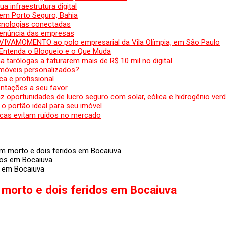
a infraestrutura digital
em Porto Seguro, Bahia
ecnologias conectadas
denúncia das empresas
 VIVAMOMENTO ao polo empresarial da Vila Olímpia, em São Paulo
 Entenda o Bloqueio e o Que Muda
 tarólogas a faturarem mais de R$ 10 mil no digital
 móveis personalizados?
a e profissional
ntações a seu favor
az oportunidades de lucro seguro com solar, eólica e hidrogênio ver
 o portão ideal para seu imóvel
cas evitam ruídos no mercado
um morto e dois feridos em Bocaiuva
s em Bocaiuva
 morto e dois feridos em Bocaiuva