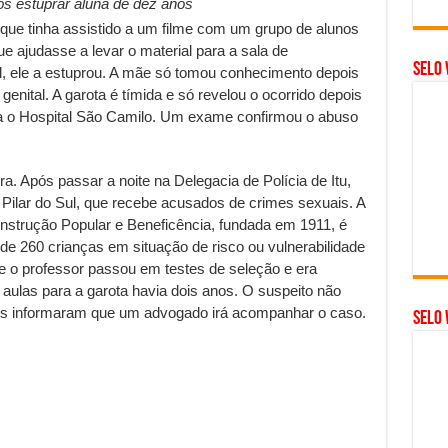
ós estuprar aluna de dez anos
que tinha assistido a um filme com um grupo de alunos
ue ajudasse a levar o material para a sala de
Selo 
l, ele a estuprou. A mãe só tomou conhecimento depois
genital. A garota é tímida e só revelou o ocorrido depois
para o Hospital São Camilo. Um exame confirmou o abuso
a. Após passar a noite na Delegacia de Polícia de Itu,
e Pilar do Sul, que recebe acusados de crimes sexuais. A
Instrução Popular e Beneficência, fundada em 1911, é
ende 260 crianças em situação de risco ou vulnerabilidade
ue o professor passou em testes de seleção e era
aulas para a garota havia dois anos. O suspeito não
ares informaram que um advogado irá acompanhar o caso.
SELO 