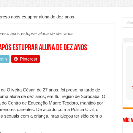
mo saber a hora certa de evoluir sua infraestrutura digital
de transfer passeios e traslados em Porto Seguro, Bahia
 preso após estuprar aluna de dez anos
 prioridade diante do avanço das tecnologias conectadas
 preso após estuprar aluna de dez anos
hadores desconfia dos canais de denúncia das empresas
a força no Brasil com a chegada da VIVAMOMENTO ao polo empresarial
 após estuprar aluna de dez anos
Cerco Contra Streamings Piratas: Entenda o Bloqueio e o Que Muda
edIn
Pinterest
 nacional: como Jaque Rosa ensina tarólogas a faturarem mais de R$ 10
ando vale mais a pena investir em móveis personalizados?
o planejar sua trajetória acadêmica e profissional
de Oliveira César, de 27 anos, foi preso na tarde de
gica: como usar dados e regulamentações a seu favor
 uma aluna de dez anos, em Itu, região de Sorocaba. O
ca do Centro de Educação Madre Teodoro, mantido por
mpa chega para brasileiros: ZCT traz oportunidades de lucro seguro com
menores carentes. De acordo com a Polícia Civil, o
. Ferro: guia completo para escolher o portão ideal para seu imóvel
es sexuais com a criança, mas alegou ter sido com o
Mídia
ercepção do consumidor: como marcas evitam ruídos no mercado
ia de Especialistas Independentes