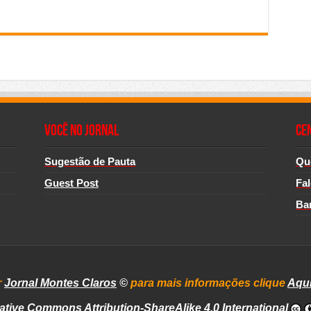
Você no Jornal
CE
Sugestão de Pauta
Qu
Guest Post
Fa
Ba
r
Jornal Montes Claros
©
para mais informações clique
Aqu
ative Commons Attribution-ShareAlike 4.0 International