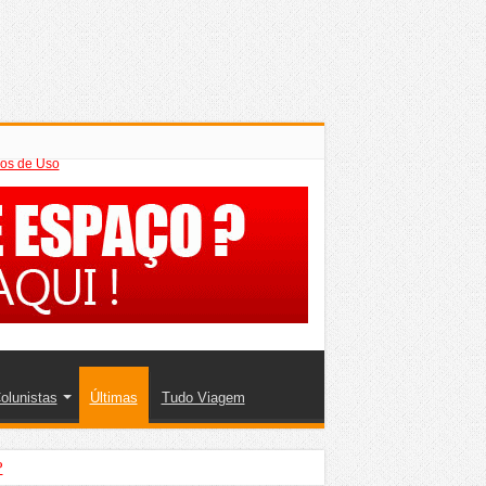
os de Uso
olunistas
Últimas
Tudo Viagem
?