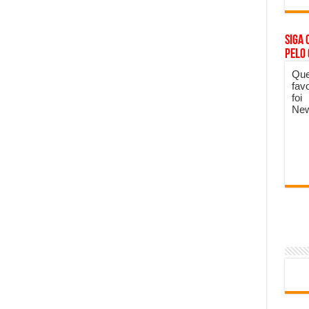
Siga 
pelo
Que
fav
foi
New