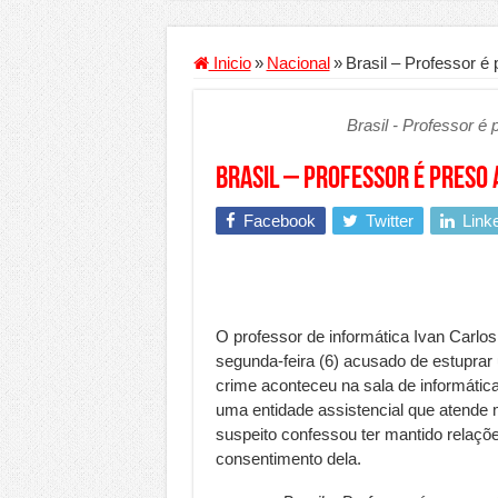
Criador de Sites ou VPS: co
Conheça a melhor empresa 
Inicio
»
Nacional
»
Brasil – Professor é
Segurança digital se torna
Brasil - Professor é
Mais da metade dos trabal
Comércio Interativo ganh
Brasil – Professor é preso
PF e Emissoras Apertam o 
Facebook
Twitter
Link
De economista a referência
Marcenaria sob medida: qu
Do estudo à aprovação: com
O professor de informática Ivan Carlos 
Tomada de decisão estraté
segunda-feira (6) acusado de estuprar
crime aconteceu na sala de informáti
Investimento em energia li
uma entidade assistencial que atende 
Serralheria de Alumínio vs
suspeito confessou ter mantido relaçõ
consentimento dela.
Qualidade do produto e p
O Crescimento da Influênc