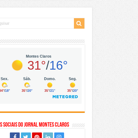
 da Vila Olímpia, em São Paulo
 mil no digital
 solar, eólica e hidrogênio verde
s Sociais do Jornal Montes Claros