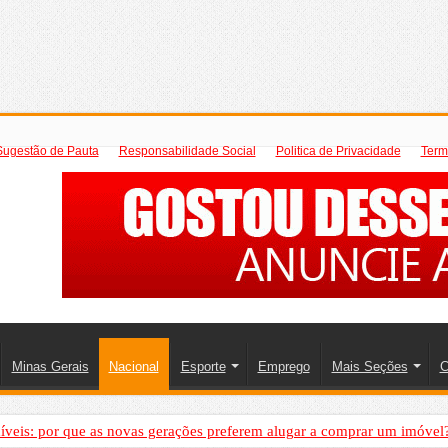
Sugestão de Pauta
Responsabilidade Social
Politica de Privacidade
Term
Minas Gerais
Nacional
Esporte
Emprego
Mais Seções
C
íveis: por que as novas gerações preferem alugar a comprar um imóvel