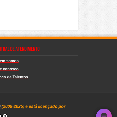
NTRAL DE ATENDIMENTO
em somos
le conosco
nco de Talentos
i
(2009-2025) e está licençado por
💬
💬