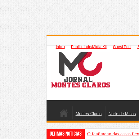
Inicio
Publicidade/Midia Kit
Guest Post
Montes Claros
Norte de Minas
Últimas Notícias
O fenômeno das casas flex