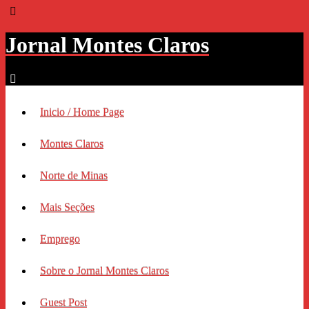
Jornal Montes Claros
Inicio / Home Page
Montes Claros
Norte de Minas
Mais Seções
Emprego
Sobre o Jornal Montes Claros
Guest Post