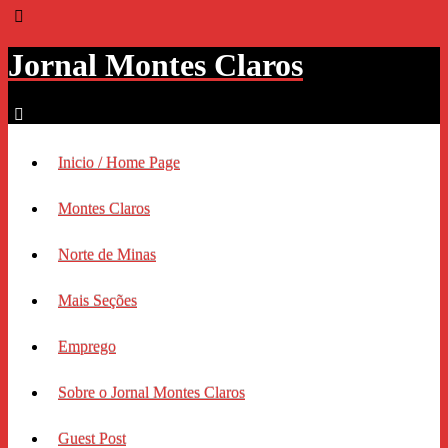
Jornal Montes Claros
Inicio / Home Page
Montes Claros
Norte de Minas
Mais Seções
Emprego
Sobre o Jornal Montes Claros
Guest Post