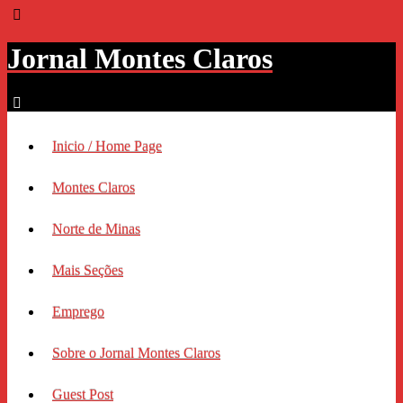
Jornal Montes Claros
Inicio / Home Page
Montes Claros
Norte de Minas
Mais Seções
Emprego
Sobre o Jornal Montes Claros
Guest Post