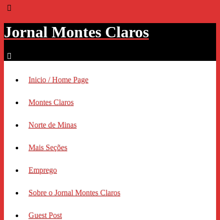
Jornal Montes Claros
Inicio / Home Page
Montes Claros
Norte de Minas
Mais Seções
Emprego
Sobre o Jornal Montes Claros
Guest Post