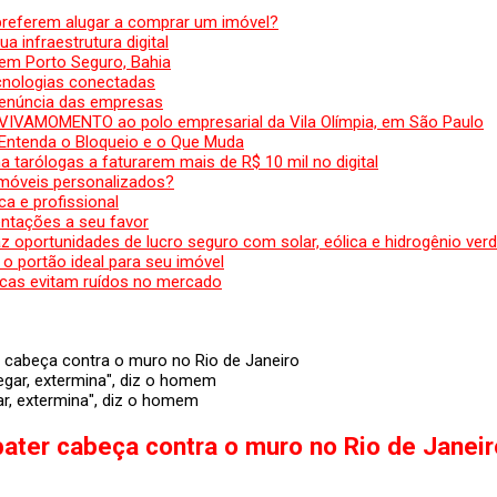
preferem alugar a comprar um imóvel?
a infraestrutura digital
em Porto Seguro, Bahia
ecnologias conectadas
denúncia das empresas
 VIVAMOMENTO ao polo empresarial da Vila Olímpia, em São Paulo
 Entenda o Bloqueio e o Que Muda
 tarólogas a faturarem mais de R$ 10 mil no digital
 móveis personalizados?
a e profissional
ntações a seu favor
az oportunidades de lucro seguro com solar, eólica e hidrogênio ver
 o portão ideal para seu imóvel
cas evitam ruídos no mercado
r cabeça contra o muro no Rio de Janeiro
r, extermina", diz o homem
bater cabeça contra o muro no Rio de Janeir