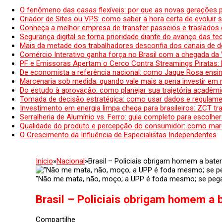
O fenômeno das casas flexíveis: por que as novas gerações 
Criador de Sites ou VPS: como saber a hora certa de evoluir su
Conheça a melhor empresa de transfer passeios e traslados 
Segurança digital se torna prioridade diante do avanço das t
Mais da metade dos trabalhadores desconfia dos canais de 
Comércio Interativo ganha força no Brasil com a chegada da
PF e Emissoras Apertam o Cerco Contra Streamings Piratas:
De economista a referência nacional: como Jaque Rosa ensina
Marcenaria sob medida: quando vale mais a pena investir em
Do estudo à aprovação: como planejar sua trajetória acadêmic
Tomada de decisão estratégica: como usar dados e regulame
Investimento em energia limpa chega para brasileiros: ZCT tr
Serralheria de Alumínio vs. Ferro: guia completo para escolher
Qualidade do produto e percepção do consumidor: como mar
O Crescimento da Influência de Especialistas Independentes
Inicio
»
Nacional
»
Brasil – Policiais obrigam homem a bate
"Não me mata, não, moço; a UPP é foda mesmo; se pega
Brasil – Policiais obrigam homem a 
Compartilhe