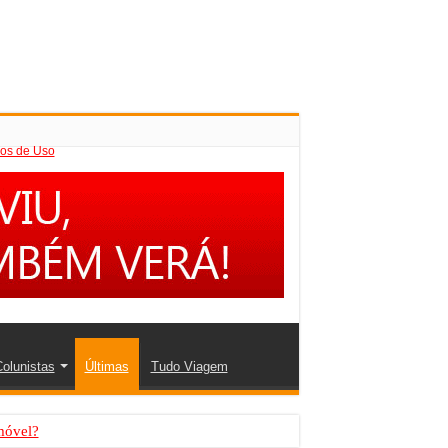
os de Uso
olunistas
Últimas
Tudo Viagem
móvel?