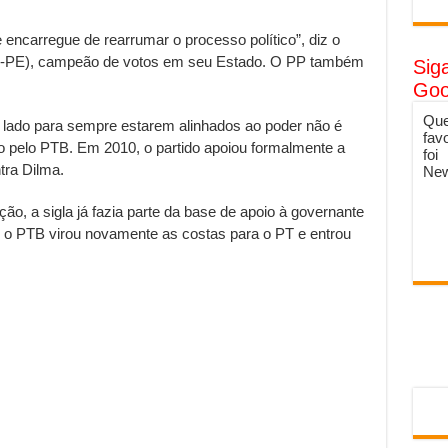
e encarregue de rearrumar o processo político”, diz o
P-PE), campeão de votos em seu Estado. O PP também
Sig
Goo
Que
 lado para sempre estarem alinhados ao poder não é
fav
o pelo PTB. Em 2010, o partido apoiou formalmente a
foi
tra Dilma.
New
ão, a sigla já fazia parte da base de apoio à governante
 o PTB virou novamente as costas para o PT e entrou