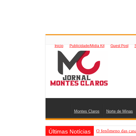
Inicio
Publicidade/Midia Kit
Guest Post
Montes Claros
Norte de Minas
Últimas Notícias
O fenômeno das casas