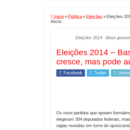
Criador de Sites ou V
Conheça a melhor emp
Inicio
»
Política
»
Eleições
»
Eleições 20
Aécio
Segurança digital se
Mais da metade dos t
Eleições 2014 - Base govern
Comércio Interativo
Eleições 2014 – Bas
PF e Emissoras Aper
cresce, mas pode ad
De economista a refe
Marcenaria sob medi
Facebook
Twitter
Linked
Do estudo à aprovaçã
Tomada de decisão es
Investimento em ener
Serralheria de Alumí
Os nove partidos que apoiam formalmen
elegeram 304 deputados federais, mais
Qualidade do produt
siglas reunidas em torno do oposicion
O Crescimento da Inf