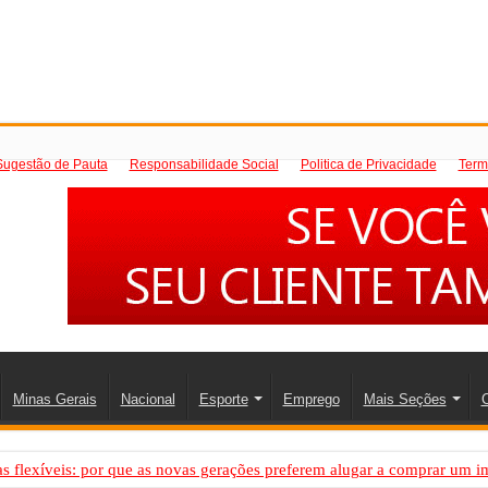
Sugestão de Pauta
Responsabilidade Social
Politica de Privacidade
Term
Minas Gerais
Nacional
Esporte
Emprego
Mais Seções
C
 flexíveis: por que as novas gerações preferem alugar a comprar um i