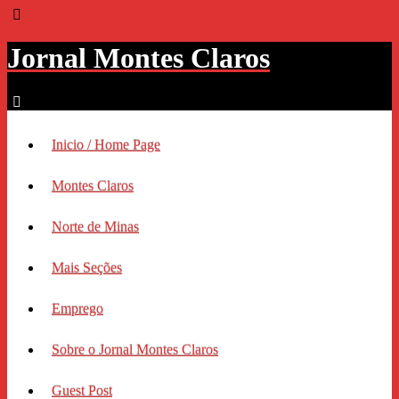
Jornal Montes Claros
Inicio / Home Page
Montes Claros
Norte de Minas
Mais Seções
Emprego
Sobre o Jornal Montes Claros
Guest Post