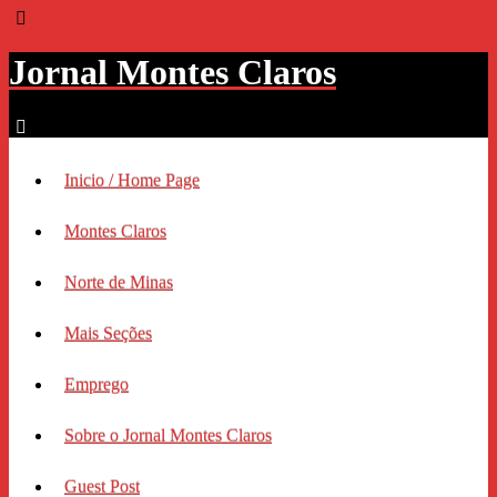
Jornal Montes Claros
Inicio / Home Page
Montes Claros
Norte de Minas
Mais Seções
Emprego
Sobre o Jornal Montes Claros
Guest Post