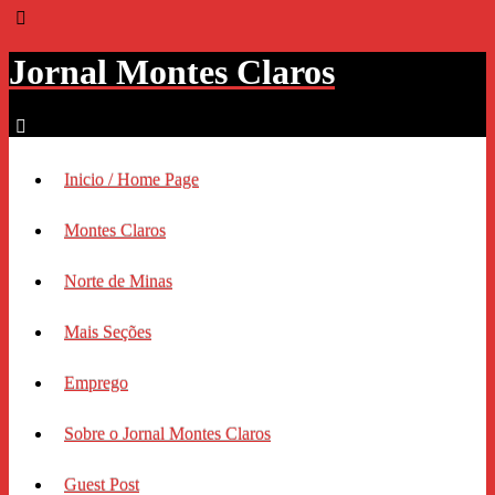
Jornal Montes Claros
Inicio / Home Page
Montes Claros
Norte de Minas
Mais Seções
Emprego
Sobre o Jornal Montes Claros
Guest Post