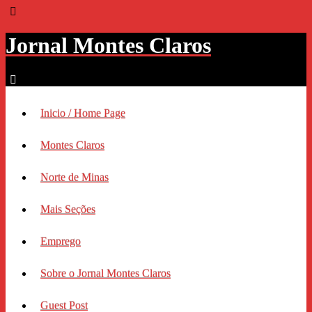
Jornal Montes Claros
Inicio / Home Page
Montes Claros
Norte de Minas
Mais Seções
Emprego
Sobre o Jornal Montes Claros
Guest Post