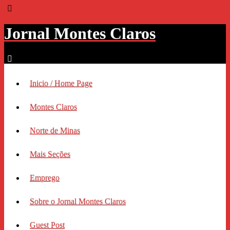
Jornal Montes Claros
Inicio / Home Page
Montes Claros
Norte de Minas
Mais Seções
Emprego
Sobre o Jornal Montes Claros
Guest Post