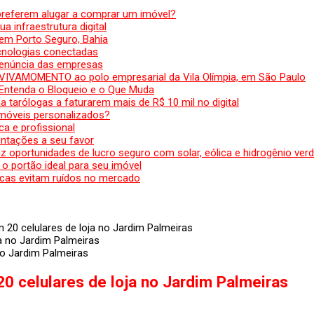
preferem alugar a comprar um imóvel?
a infraestrutura digital
em Porto Seguro, Bahia
ecnologias conectadas
denúncia das empresas
 VIVAMOMENTO ao polo empresarial da Vila Olímpia, em São Paulo
 Entenda o Bloqueio e o Que Muda
 tarólogas a faturarem mais de R$ 10 mil no digital
 móveis personalizados?
a e profissional
ntações a seu favor
az oportunidades de lucro seguro com solar, eólica e hidrogênio ver
 o portão ideal para seu imóvel
cas evitam ruídos no mercado
 20 celulares de loja no Jardim Palmeiras
no Jardim Palmeiras
0 celulares de loja no Jardim Palmeiras