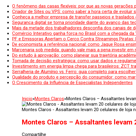
O fenômeno das casas flexíveis: por que as novas gerações 
Criador de Sites ou VPS: como saber a hora certa de evoluir su
Conheça a melhor empresa de transfer passeios e traslados 
Segurança digital se torna prioridade diante do avanço das t
Mais da metade dos trabalhadores desconfia dos canais de 
Comércio Interativo ganha força no Brasil com a chegada da
PF e Emissoras Apertam o Cerco Contra Streamings Piratas:
De economista a referência nacional: como Jaque Rosa ensina
Marcenaria sob medida: quando vale mais a pena investir em
Do estudo à aprovação: como planejar sua trajetória acadêmic
Tomada de decisão estratégica: como usar dados e regulame
Investimento em energia limpa chega para brasileiros: ZCT tr
Serralheria de Alumínio vs. Ferro: guia completo para escolher
Qualidade do produto e percepção do consumidor: como mar
O Crescimento da Influência de Especialistas Independentes
Inicio
»
Montes Claros
»
Montes Claros – Assaltantes levam
Montes Claros - Assaltantes levam 20 celulares de loja 
Montes Claros – Assaltantes levam 2
Compartilhe