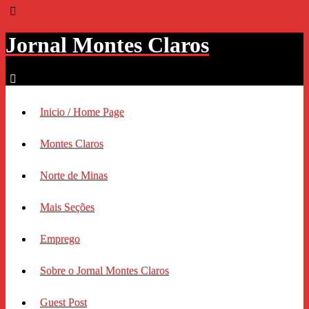
Jornal Montes Claros
Inicio / Home Page
Montes Claros
Norte de Minas
Mais Seções
Emprego
Sobre o Jornal Montes Claros
Guest Post