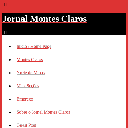
Jornal Montes Claros
Inicio / Home Page
Montes Claros
Norte de Minas
Mais Seções
Emprego
Sobre o Jornal Montes Claros
Guest Post