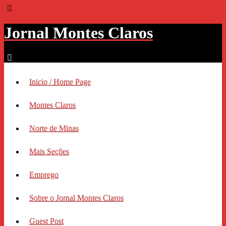
Jornal Montes Claros
Inicio / Home Page
Montes Claros
Norte de Minas
Mais Seções
Emprego
Sobre o Jornal Montes Claros
Guest Post