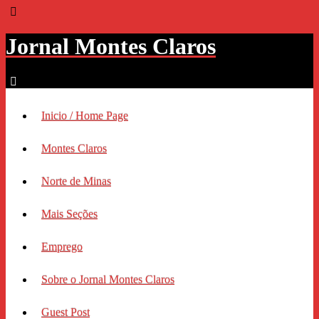
Jornal Montes Claros
Inicio / Home Page
Montes Claros
Norte de Minas
Mais Seções
Emprego
Sobre o Jornal Montes Claros
Guest Post