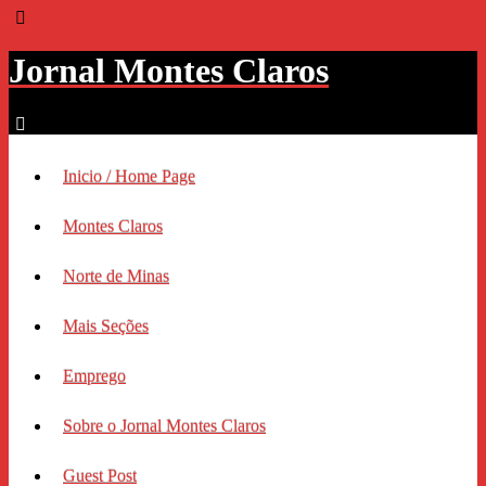
Jornal Montes Claros
Inicio / Home Page
Montes Claros
Norte de Minas
Mais Seções
Emprego
Sobre o Jornal Montes Claros
Guest Post