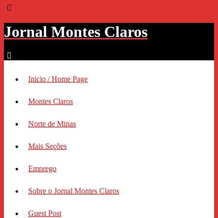
Jornal Montes Claros
Inicio / Home Page
Montes Claros
Norte de Minas
Mais Seções
Emprego
Sobre o Jornal Montes Claros
Guest Post