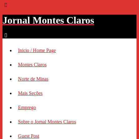
Jornal Montes Claros
Inicio / Home Page
Montes Claros
Norte de Minas
Mais Seções
Emprego
Sobre o Jornal Montes Claros
Guest Post