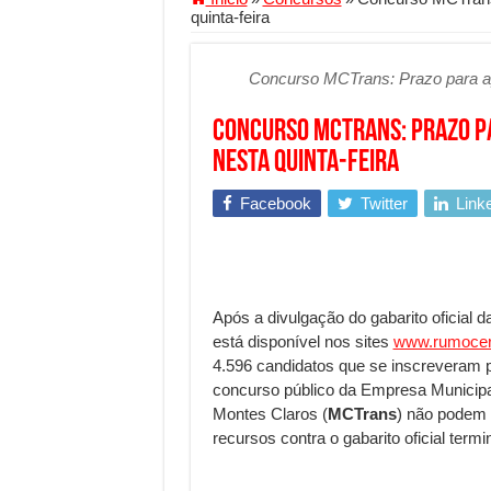
quinta-feira
Segurança digital se torna
Mais da metade dos trabal
Concurso MCTrans: Prazo para ap
Comércio Interativo ganh
Concurso MCTrans: Prazo p
PF e Emissoras Apertam o 
nesta quinta-feira
De economista a referência
Facebook
Twitter
Link
Marcenaria sob medida: qu
Do estudo à aprovação: com
Tomada de decisão estraté
Investimento em energia li
Após a divulgação do gabarito oficial 
está disponível nos sites
www.rumocer
Serralheria de Alumínio vs
4.596 candidatos que se inscreveram p
Qualidade do produto e p
concurso público da Empresa Municipa
Montes Claros (
MCTrans
) não podem 
O Crescimento da Influênc
recursos contra o gabarito oficial termin