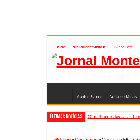
Inicio
Publicidade/Midia Kit
Guest Post
Montes Claros
Norte de Minas
Últimas Notícias
O fenômeno das casas flex
Criador de Sites ou VPS: co
Conheça a melhor empresa 
Inicio
»
Concursos
»
Concurso MCTrans: