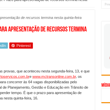
 prioridade diante do avanço das tecnologias conectadas
hadores desconfia dos canais de denúncia das empresas
resentação de recursos termina nesta quinta-feira
a força no Brasil com a chegada da VIVAMOMENTO ao polo empresarial
ara apresentação de recursos termina
Cerco Contra Streamings Piratas: Entenda o Bloqueio e o Que Muda
 nacional: como Jaque Rosa ensina tarólogas a faturarem mais de R$ 10
edIn
Pinterest
ando vale mais a pena investir em móveis personalizados?
o planejar sua trajetória acadêmica e profissional
gica: como usar dados e regulamentações a seu favor
mpa chega para brasileiros: ZCT traz oportunidades de lucro seguro com
das provas, que aconteceu nesta segunda-feira, 13, e que
toservicos.com.br
e
www.mctransonline.com.br
, os
. Ferro: guia completo para escolher o portão ideal para seu imóvel
ara concorrer às 64 vagas disponibilizadas pelo
Mídia
ercepção do consumidor: como marcas evitam ruídos no mercado
l de Planejamento, Gestão e Educação em Trânsito de
perder tempo. É que o prazo para apresentação de
ia de Especialistas Independentes
a nesta quinta-feira, 16.