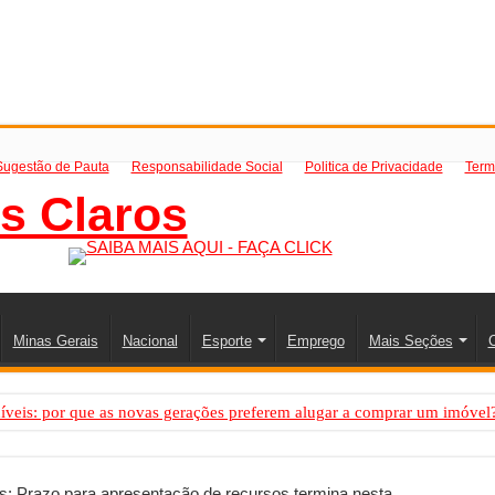
Sugestão de Pauta
Responsabilidade Social
Politica de Privacidade
Term
Minas Gerais
Nacional
Esporte
Emprego
Mais Seções
C
íveis: por que as novas gerações preferem alugar a comprar um imóvel
mo saber a hora certa de evoluir sua infraestrutura digital
de transfer passeios e traslados em Porto Seguro, Bahia
 Prazo para apresentação de recursos termina nesta