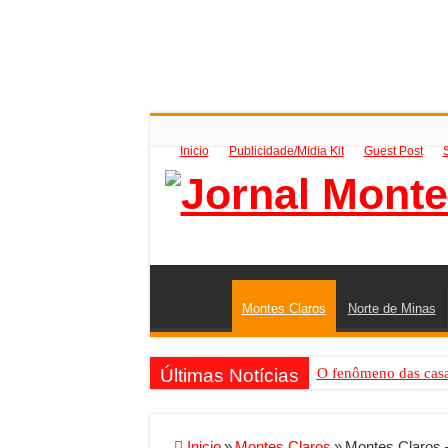
Inicio
Publicidade/Midia Kit
Guest Post
Montes Claros
Norte de Minas
Últimas Notícias
O fenômeno das casas
Criador de Sites ou V
Conheça a melhor emp
Inicio
»
Montes Claros
»
Montes Claros 