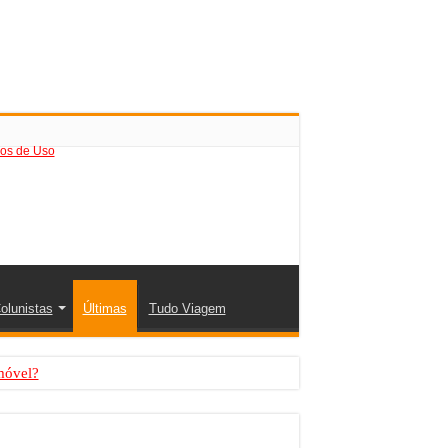
os de Uso
olunistas
Últimas
Tudo Viagem
móvel?