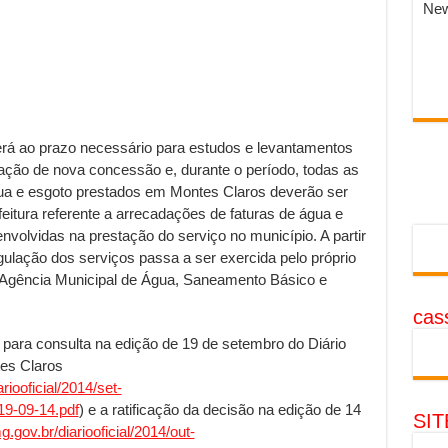
New
derá ao prazo necessário para estudos e levantamentos
ação de nova concessão e, durante o período, todas as
gua e esgoto prestados em Montes Claros deverão ser
feitura referente a arrecadações de faturas de água e
nvolvidas na prestação do serviço no município. A partir
gulação dos serviços passa a ser exercida pelo próprio
a Agência Municipal de Água, Saneamento Básico e
cass
 para consulta na edição de 19 de setembro do Diário
tes Claros
iooficial/2014/set-
19-09-14.pdf
) e a ratificação da decisão na edição de 14
SI
gov.br/diariooficial/2014/out-