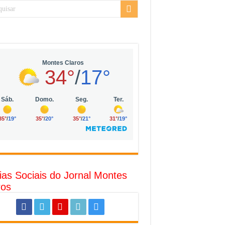
sarial da Vila Olímpia, em São Paulo
uda
R$ 10 mil no digital
o com solar, eólica e hidrogênio verde
l
ias Sociais do Jornal Montes
ros