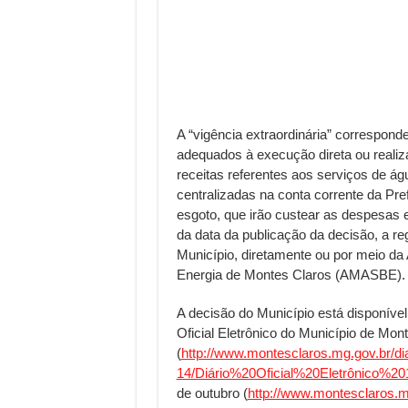
A “vigência extraordinária” correspon
adequados à execução direta ou realiz
receitas referentes aos serviços de á
centralizadas na conta corrente da Pre
esgoto, que irão custear as despesas e
da data da publicação da decisão, a re
Município, diretamente ou por meio d
Energia de Montes Claros (AMASBE).
A decisão do Município está disponível
Oficial Eletrônico do Município de Mon
(
http://www.montesclaros.mg.gov.br/diar
14/Diário%20Oficial%20Eletrônico%20
de outubro (
http://www.montesclaros.mg.