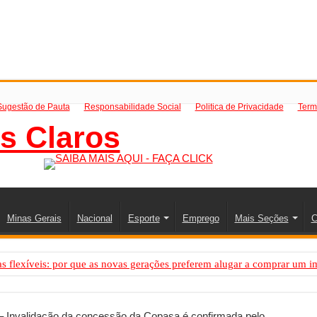
Sugestão de Pauta
Responsabilidade Social
Politica de Privacidade
Term
Minas Gerais
Nacional
Esporte
Emprego
Mais Seções
C
 flexíveis: por que as novas gerações preferem alugar a comprar um i
PS: como saber a hora certa de evoluir sua infraestrutura digital
resa de transfer passeios e traslados em Porto Seguro, Bahia
– Invalidação da concessão da Copasa é confirmada pelo