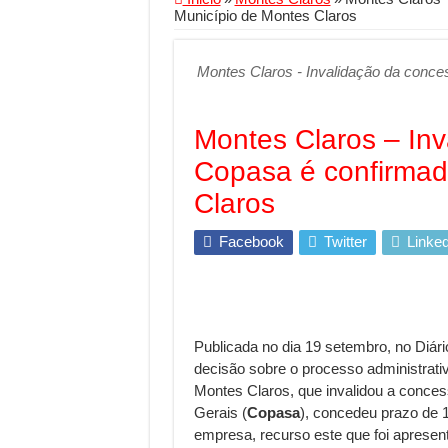
Município de Montes Claros
Segurança digital se
Mais da metade dos t
Montes Claros - Invalidação da conce
Comércio Interativo
PF e Emissoras Aper
Montes Claros – In
De economista a refe
Copasa é confirmad
Marcenaria sob medi
Claros
Do estudo à aprovaçã
Facebook
Twitter
Linked
Tomada de decisão es
Investimento em ener
Serralheria de Alumí
Publicada no dia 19 setembro, no Diário
Qualidade do produt
decisão sobre o processo administrati
O Crescimento da Inf
Montes Claros, que invalidou a conc
Gerais (
Copasa
), concedeu prazo de 1
empresa, recurso este que foi apresent