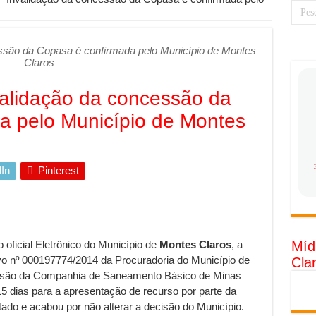
 torna prioridade diante do avanço das tecnologias conectadas
rabalhadores desconfia dos canais de denúncia das empresas
ssão da Copasa é confirmada pelo Município de Montes
Claros
 ganha força no Brasil com a chegada da VIVAMOMENTO ao polo empre
tam o Cerco Contra Streamings Piratas: Entenda o Bloqueio e o Que M
validação da concessão da
rência nacional: como Jaque Rosa ensina tarólogas a faturarem mais de 
a pelo Município de Montes
da: quando vale mais a pena investir em móveis personalizados?
o: como planejar sua trajetória acadêmica e profissional
In
Pinterest
tratégica: como usar dados e regulamentações a seu favor
gia limpa chega para brasileiros: ZCT traz oportunidades de lucro segur
nio vs. Ferro: guia completo para escolher o portão ideal para seu imóve
 oficial Eletrônico do Município de
Montes Claros
, a
Míd
o e percepção do consumidor: como marcas evitam ruídos no mercado
vo nº 000197774/2014 da Procuradoria do Município de
Cla
luência de Especialistas Independentes
essão da Companhia de Saneamento Básico de Minas
5 dias para a apresentação de recurso por parte da
ado e acabou por não alterar a decisão do Município.