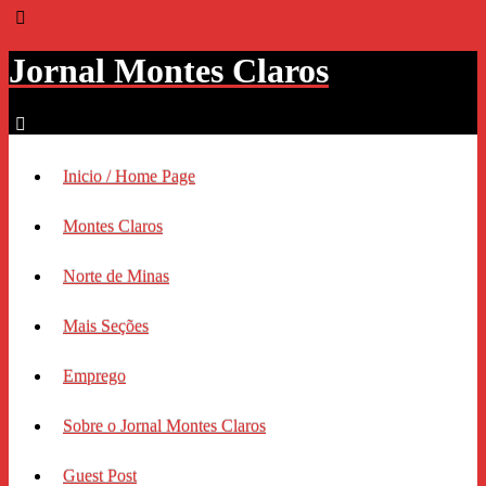
Jornal Montes Claros
Inicio / Home Page
Montes Claros
Norte de Minas
Mais Seções
Emprego
Sobre o Jornal Montes Claros
Guest Post