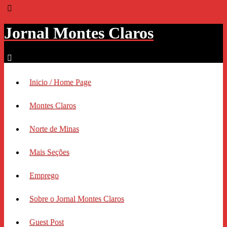
Jornal Montes Claros
Inicio / Home Page
Montes Claros
Norte de Minas
Mais Seções
Emprego
Sobre o Jornal Montes Claros
Guest Post