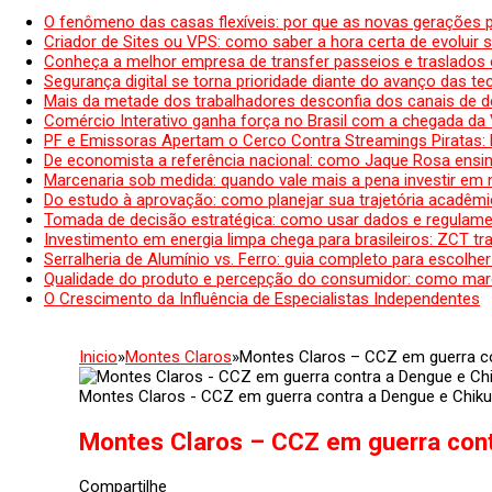
O fenômeno das casas flexíveis: por que as novas gerações 
Criador de Sites ou VPS: como saber a hora certa de evoluir su
Conheça a melhor empresa de transfer passeios e traslados 
Segurança digital se torna prioridade diante do avanço das t
Mais da metade dos trabalhadores desconfia dos canais de 
Comércio Interativo ganha força no Brasil com a chegada da
PF e Emissoras Apertam o Cerco Contra Streamings Piratas:
De economista a referência nacional: como Jaque Rosa ensina
Marcenaria sob medida: quando vale mais a pena investir em
Do estudo à aprovação: como planejar sua trajetória acadêmic
Tomada de decisão estratégica: como usar dados e regulame
Investimento em energia limpa chega para brasileiros: ZCT tr
Serralheria de Alumínio vs. Ferro: guia completo para escolher
Qualidade do produto e percepção do consumidor: como mar
O Crescimento da Influência de Especialistas Independentes
Inicio
»
Montes Claros
»
Montes Claros – CCZ em guerra c
Montes Claros - CCZ em guerra contra a Dengue e Chik
Montes Claros – CCZ em guerra con
Compartilhe