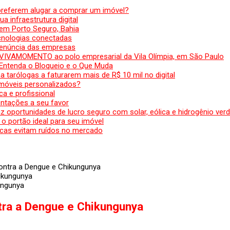
preferem alugar a comprar um imóvel?
a infraestrutura digital
em Porto Seguro, Bahia
ecnologias conectadas
denúncia das empresas
 VIVAMOMENTO ao polo empresarial da Vila Olímpia, em São Paulo
 Entenda o Bloqueio e o Que Muda
 tarólogas a faturarem mais de R$ 10 mil no digital
 móveis personalizados?
a e profissional
ntações a seu favor
az oportunidades de lucro seguro com solar, eólica e hidrogênio ver
 o portão ideal para seu imóvel
cas evitam ruídos no mercado
ontra a Dengue e Chikungunya
ungunya
tra a Dengue e Chikungunya