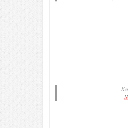
— Ken
N