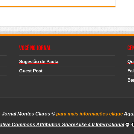
Você no Jornal
CE
Sugestão de Pauta
Qu
Guest Post
Fa
Ba
r
Jornal Montes Claros
©
para mais informações clique
Aqu
ative Commons Attribution-ShareAlike 4.0 International