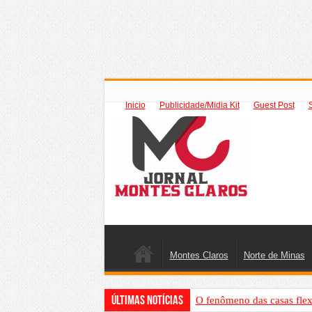
Inicio
Publicidade/Midia Kit
Guest Post
Montes Claros
Norte de Minas
Últimas Notícias
O fenômeno das casas flex