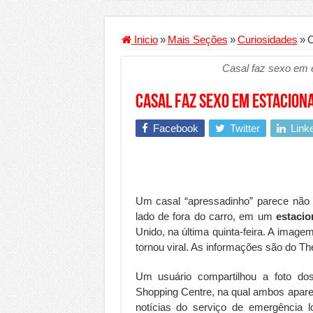
Criador de Sites ou VPS: co
Conheça a melhor empresa 
Inicio
»
Mais Seções
»
Curiosidades
»
C
Segurança digital se torna
Casal faz sexo em e
Mais da metade dos trabal
Casal faz sexo em estacion
Comércio Interativo ganh
PF e Emissoras Apertam o 
Facebook
Twitter
Link
De economista a referência
Marcenaria sob medida: qu
Do estudo à aprovação: com
Um casal “apressadinho” parece não
lado de fora do carro, em um
estaci
Tomada de decisão estraté
Unido, na última quinta-feira. A image
Investimento em energia li
tornou viral. As informações são do The
Serralheria de Alumínio vs
Um usuário compartilhou a foto do
Qualidade do produto e p
Shopping Centre, na qual ambos apare
notícias do serviço de emergência 
O Crescimento da Influênc