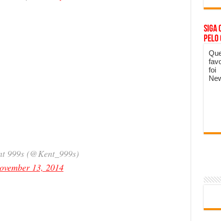
Siga 
pelo
Que
fav
foi
New
t 999s (@Kent_999s)
ovember 13, 2014