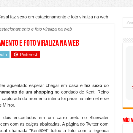
mo saber a hora certa de evoluir sua infraestrutura digital
de transfer passeios e traslados em Porto Seguro, Bahia
asal faz sexo em estacionamento e foto viraliza na web
 prioridade diante do avanço das tecnologias conectadas
stacionamento e foto viraliza na web
hadores desconfia dos canais de denúncia das empresas
amento e foto viraliza na web
a força no Brasil com a chegada da VIVAMOMENTO ao polo empresarial
Cerco Contra Streamings Piratas: Entenda o Bloqueio e o Que Muda
edIn
Pinterest
 nacional: como Jaque Rosa ensina tarólogas a faturarem mais de R$ 10
ando vale mais a pena investir em móveis personalizados?
o planejar sua trajetória acadêmica e profissional
 ter aguentado esperar chegar em casa e
fez sexo
do
onamento de um shopping
no condado de Kent, Reino
gica: como usar dados e regulamentações a seu favor
m capturada do momento íntimo foi parar na internet e se
mpa chega para brasileiros: ZCT traz oportunidades de lucro seguro com
 Mirror.
. Ferro: guia completo para escolher o portão ideal para seu imóvel
s dois encostados em um carro preto no Bluewater
Mídia
ercepção do consumidor: como marcas evitam ruídos no mercado
cem com as calças abaixadas. A página do Twitter com
local chamada “Kent999” tuitou a foto com a legenda
ia de Especialistas Independentes