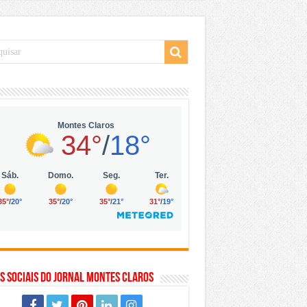
 da Vila Olímpia, em São Paulo
 mil no digital
 solar, eólica e hidrogênio verde
s Sociais do Jornal Montes Claros