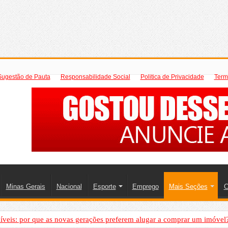
Sugestão de Pauta
Responsabilidade Social
Politica de Privacidade
Term
Minas Gerais
Nacional
Esporte
Emprego
Mais Seções
C
íveis: por que as novas gerações preferem alugar a comprar um imóvel