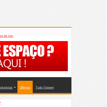
os de Uso
olunistas
Últimas
Tudo Viagem
?