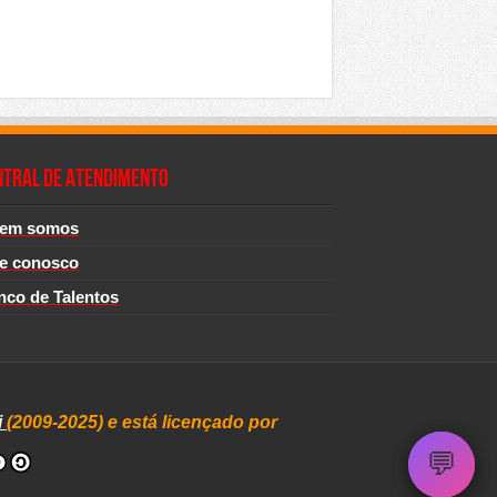
NTRAL DE ATENDIMENTO
em somos
le conosco
nco de Talentos
i
(2009-2025) e está licençado por
💬
💬