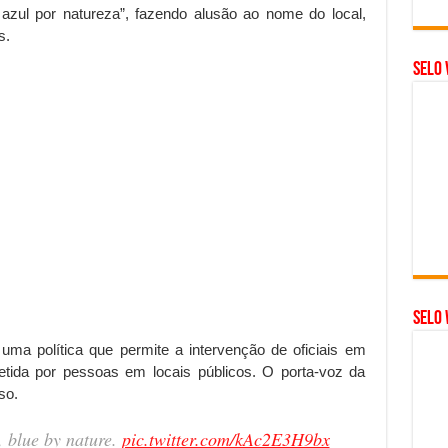
, azul por natureza”, fazendo alusão ao nome do local,
s.
Selo 
SELO 
 uma política que permite a intervenção de oficiais em
etida por pessoas em locais públicos. O porta-voz da
so.
blue by nature.
pic.twitter.com/kAc2E3H9bx