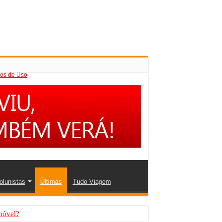
os de Uso
olunistas
Últimas
Tudo Viagem
móvel?