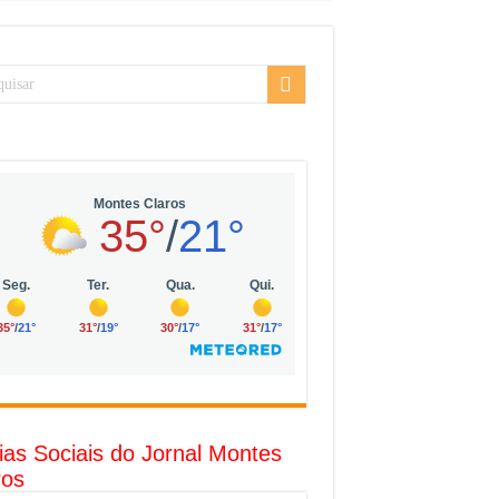
sarial da Vila Olímpia, em São Paulo
uda
R$ 10 mil no digital
o com solar, eólica e hidrogênio verde
l
ias Sociais do Jornal Montes
ros