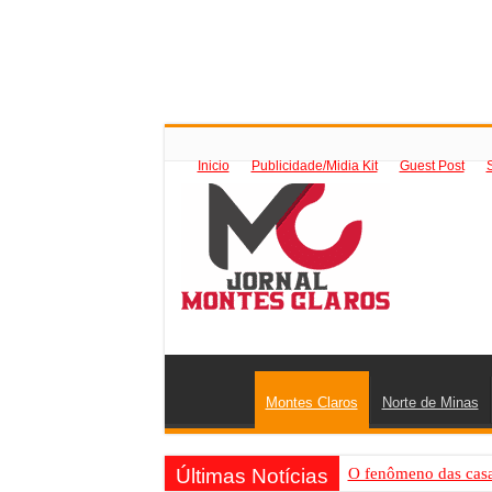
Inicio
Publicidade/Midia Kit
Guest Post
Montes Claros
Norte de Minas
Últimas Notícias
O fenômeno das casas