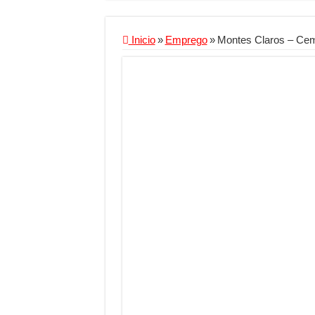
Criador de Sites ou V
Conheça a melhor emp
Inicio
»
Emprego
»
Montes Claros – Ceme
Segurança digital se
Mais da metade dos t
Comércio Interativo
PF e Emissoras Aper
De economista a refe
Marcenaria sob medi
Do estudo à aprovaçã
Tomada de decisão es
Investimento em ener
Serralheria de Alumí
Qualidade do produt
O Crescimento da Inf