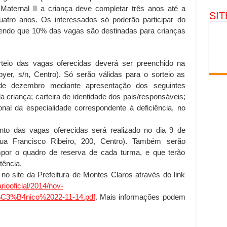
Maternal II a criança deve completar três anos até a
SI
atro anos. Os interessados só poderão participar do
endo que 10% das vagas são destinadas para crianças
rteio das vagas oferecidas deverá ser preenchido na
er, s/n, Centro). Só serão válidas para o sorteio as
 de dezembro mediante apresentação dos seguintes
 criança; carteira de identidade dos pais/responsáveis;
onal da especialidade correspondente à deficiência, no
nto das vagas oferecidas será realizado no dia 9 de
 Francisco Ribeiro, 200, Centro). Também serão
mpor o quadro de reserva de cada turma, e que terão
tência.
 no site da Prefeitura de Montes Claros através do link
iooficial/2014/nov-
%C3%B4nico%2022-11-14.pdf
. Mais informações podem