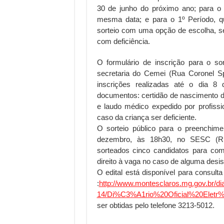
30 de junho do próximo ano; para o 
mesma data; e para o 1º Período, qu
sorteio com uma opção de escolha, s
com deficiência.
O formulário de inscrição para o so
secretaria do Cemei (Rua Coronel Spy
inscrições realizadas até o dia 8
documentos: certidão de nascimento da
e laudo médico expedido por profissi
caso da criança ser deficiente.
O sorteio público para o preenchime
dezembro, às 18h30, no SESC (Rua
sorteados cinco candidatos para co
direito à vaga no caso de alguma desis
O edital está disponível para consulta
:
http://www.montesclaros.mg.gov.br/diar
14/Di%C3%A1rio%20Oficial%20Eletr
ser obtidas pelo telefone 3213-5012.