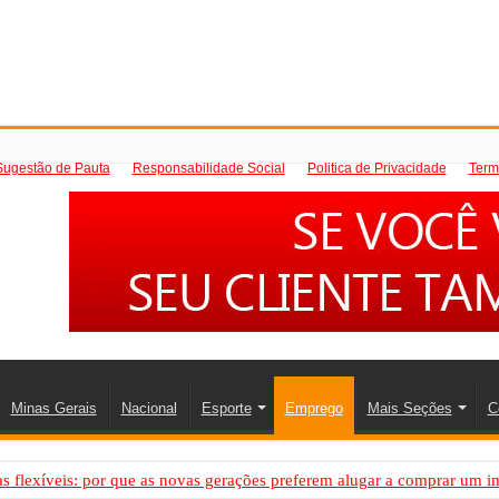
Sugestão de Pauta
Responsabilidade Social
Politica de Privacidade
Term
Minas Gerais
Nacional
Esporte
Emprego
Mais Seções
C
 flexíveis: por que as novas gerações preferem alugar a comprar um i