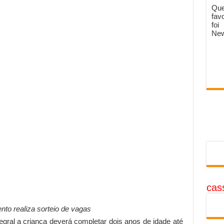
Que
fav
foi
New
cass
to realiza sorteio de vagas
tegral a criança deverá completar dois anos de idade até