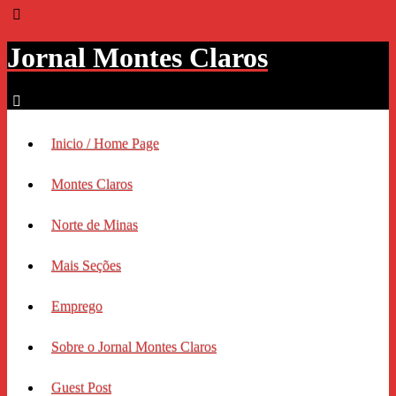
Jornal Montes Claros
Inicio / Home Page
Montes Claros
Norte de Minas
Mais Seções
Emprego
Sobre o Jornal Montes Claros
Guest Post