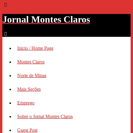
Jornal Montes Claros
Inicio / Home Page
Montes Claros
Norte de Minas
Mais Seções
Emprego
Sobre o Jornal Montes Claros
Guest Post